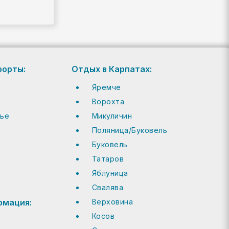
рорты:
Отдых в Карпатах:
Яремче
Ворохта
тье
Микуличин
Поляница/Буковель
Буковель
Татаров
Яблуница
Cвалява
рмация:
Верховина
Косов