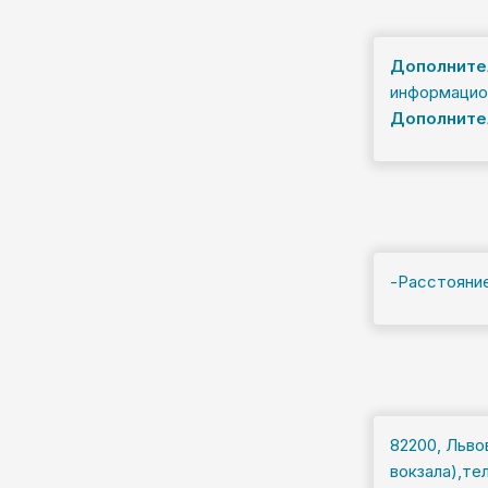
Дополнител
информацион
Дополните
-Расстояние 
82200, Льво
вокзала),те