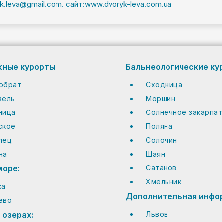
uk.leva@gmail.com. сайт:www.dvoryk-leva.com.ua
ные курорты:
Бальнеологические ку
обрат
Сходница
вель
Моршин
ница
Солнечное закарпа
ское
Поляна
пец
Солочин
на
Шаян
море:
Сатанов
Хмельник
ка
Дополнительная инфо
ево
 озерах:
Львов