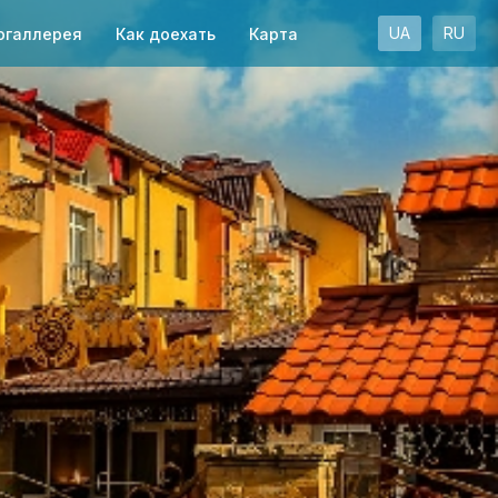
UA
RU
огаллерея
Как доехать
Карта