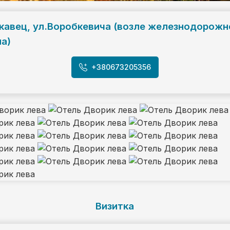
скавец, ул.Воробкевича (возле железнодорожн
ла)
+380673205356
Визитка