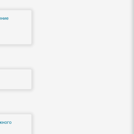
ение
жного