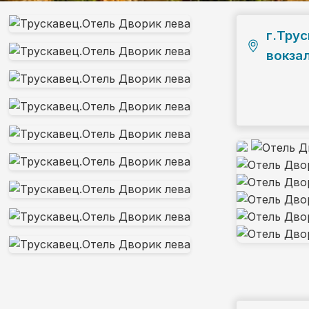
г.Тру
вокза