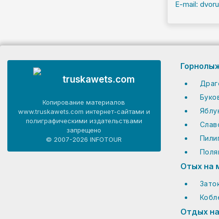
E-mail: dvor
Горнолыж
truskawets.com
Драг
Буко
Копирование материалов
Яблу
www.truskawets.com интернет-сайтами и
полиграфическими издательствами
Слав
запрещено
Пили
© 2007-2026 INFOTOUR
Поля
Отых на 
Зато
Кобл
Отдых на