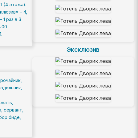
1 (4 этажа).
клюзив» – 4,
1 раз в 3
.00.
.
Эксклюзив
рочайник,
лодильник,
овать,
, сервант,
бор биде,