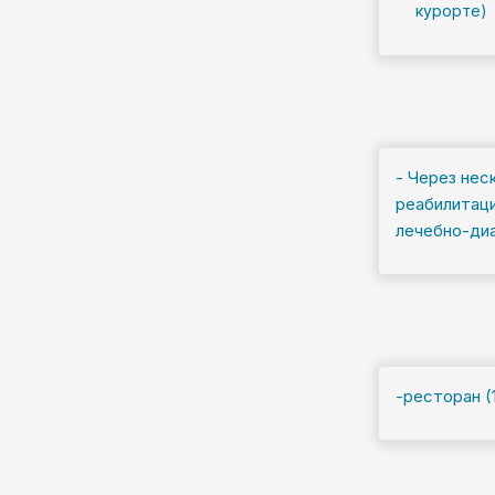
курорте)
- Через нес
реабилитац
лечебно-диа
-ресторан (