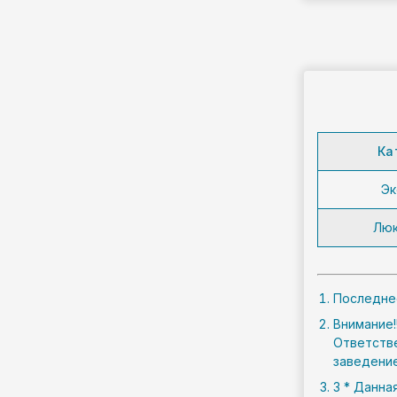
Ка
Эк
Люк
Последнее
Внимание!
Ответстве
заведение
3 * Данна