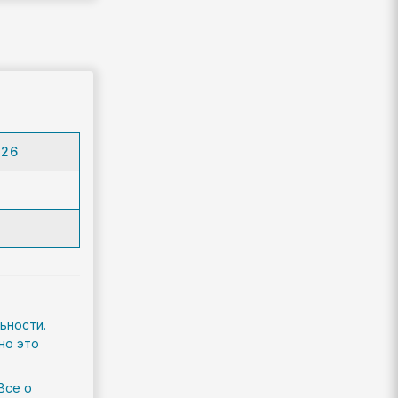
.26
ьности.
но это
Все о