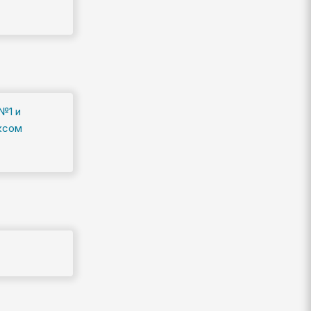
№1 и
ксом