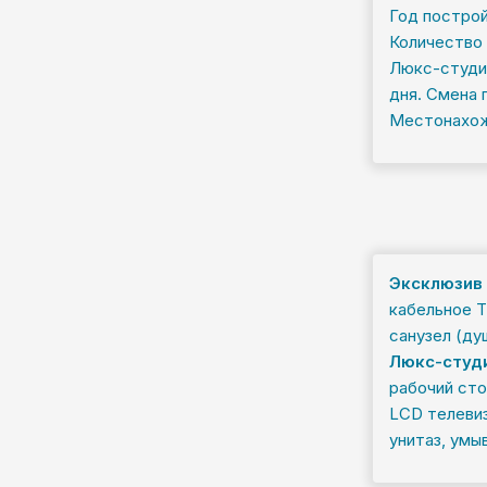
Год постройк
Количество 
Люкс-студио
дня. Смена 
Местонахожд
Эксклюзив
кабельное Т
санузел (ду
Люкс-студ
рабочий сто
LCD телевиз
унитаз, умы